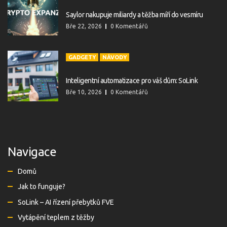
Saylor nakupuje miliardy a těžba míří do vesmíru
Bře 22, 2026
0 Komentářů
GADGETY
NÁVODY
Inteligentní automatizace pro váš dům: SoLink
Bře 10, 2026
0 Komentářů
Navigace
Domů
Jak to funguje?
SoLink – AI řízení přebytků FVE
Vytápění teplem z těžby