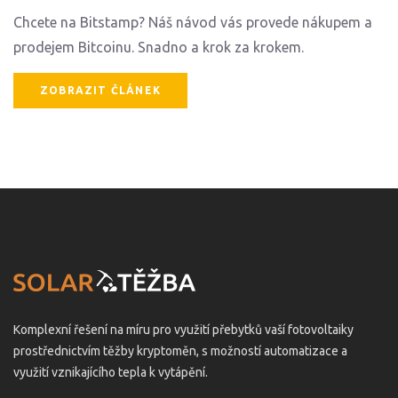
Chcete na Bitstamp? Náš návod vás provede nákupem a
prodejem Bitcoinu. Snadno a krok za krokem.
ZOBRAZIT ČLÁNEK
Komplexní řešení na míru pro využití přebytků vaší fotovoltaiky
prostřednictvím těžby kryptoměn, s možností automatizace a
využití vznikajícího tepla k vytápění.