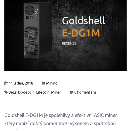
11 ledna, 2018
Mining
Bells
,
Dogecoin
,
Litecoin
,
Miner
0 komentářů
Goldshell E-DG1M je spolehlivý a efektivní ASIC miner,
který nabízí dobrý poměr mezi výkonem a spotřebou