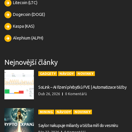
Litecoin (LTC)
Dogecoin (DOGE)
Kaspa (KAS)
Alephium (ALPH)
Nejnovější články
GADGETY
NÁVODY
NOVINKY
SoLink – AI řízení přebytků FVE | Automatizace těžby
Dub 26, 2026
0 Komentářů
MINING
NÁVODY
NOVINKY
Saylor nakupuje miliardy a těžba míří do vesmíru