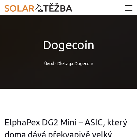
Dogecoin
Úvod
-
Dle tagu: Dogecoin
ElphaPex DG2 Mini – ASIC, který
doma dává překvapivě velký