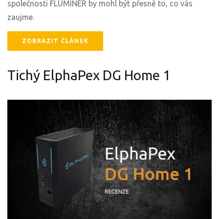
společnosti FLUMINER by mohl být přesně to, co vás
zaujme.
ZOBRAZIT ČLÁNEK
Tichý ElphaPex DG Home 1