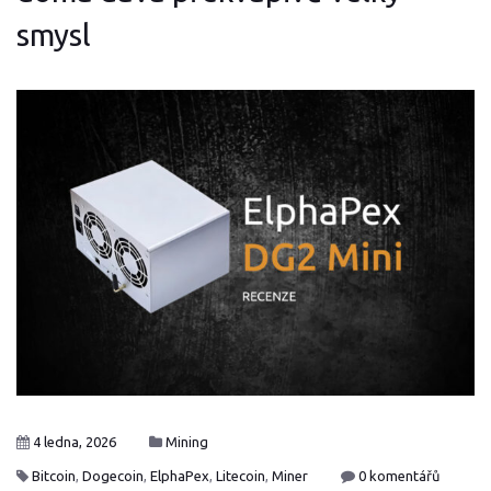
smysl
4 ledna, 2026
Mining
Bitcoin
,
Dogecoin
,
ElphaPex
,
Litecoin
,
Miner
0 komentářů