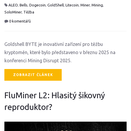
ALEO
,
Bells
,
Dogecoin
,
GoldShell
,
Litecoin
,
Miner
,
Mining
,
SoloMiner
,
Těžba
0 komentářů
Goldshell BYTE je inovativní zařízení pro těžbu
kryptoměn, které bylo představeno v březnu 2025 na
konferenci Mining Disrupt 2025.
ZOBRAZIT ČLÁNEK
FluMiner L2: Hlasitý šikovný
reproduktor?