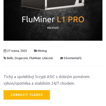
27 srpna, 2025
Mining
Bells
,
Dogecoin
,
FluMiner
,
Litecoin
0 komentářů
Tichý a spolehlivý Scrypt ASIC s dobrým poměrem
výkon/spotřeba a stabilním 24/7 chodem.
ZOBRAZIT ČLÁNEK