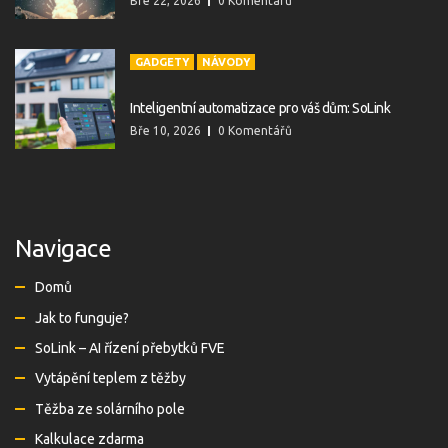
Bře 22, 2026
0 Komentářů
GADGETY
NÁVODY
Inteligentní automatizace pro váš dům: SoLink
Bře 10, 2026
0 Komentářů
Navigace
Domů
Jak to funguje?
SoLink – AI řízení přebytků FVE
Vytápění teplem z těžby
Těžba ze solárního pole
Kalkulace zdarma