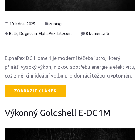
10 ledna, 2025
Mining
Bells
,
Dogecoin
,
ElphaPex
,
Litecoin
0 komentářů
ElphaPex DG Home 1 je moderní těžební stroj, který
přináší vysoký výkon, nízkou spotřebu energie a efektivitu,
což z něj činí ideální volbu pro domácí těžbu kryptoměn.
ZOBRAZIT ČLÁNEK
Výkonný Goldshell E-DG1M