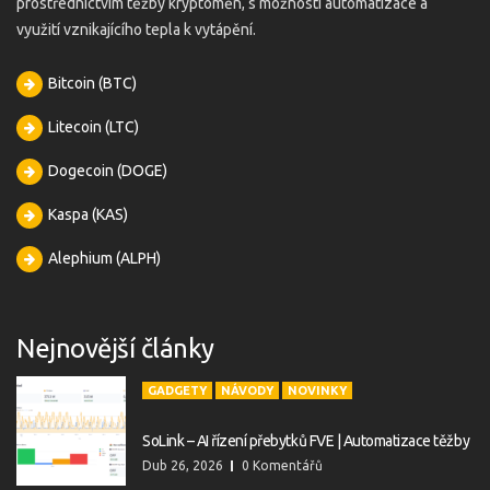
prostřednictvím těžby kryptoměn, s možností automatizace a
využití vznikajícího tepla k vytápění.
Bitcoin (BTC)
Litecoin (LTC)
Dogecoin (DOGE)
Kaspa (KAS)
Alephium (ALPH)
Nejnovější články
GADGETY
NÁVODY
NOVINKY
SoLink – AI řízení přebytků FVE | Automatizace těžby
Dub 26, 2026
0 Komentářů