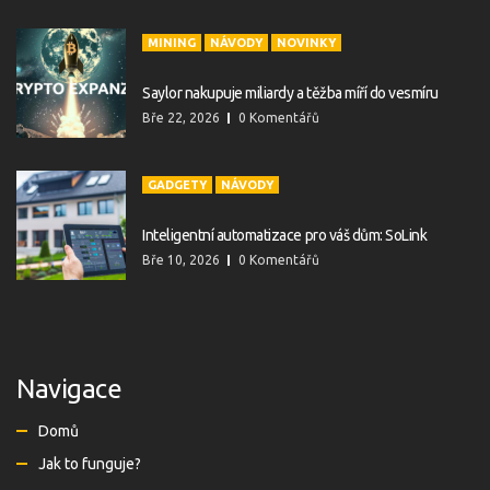
MINING
NÁVODY
NOVINKY
Saylor nakupuje miliardy a těžba míří do vesmíru
Bře 22, 2026
0 Komentářů
GADGETY
NÁVODY
Inteligentní automatizace pro váš dům: SoLink
Bře 10, 2026
0 Komentářů
Navigace
Domů
Jak to funguje?