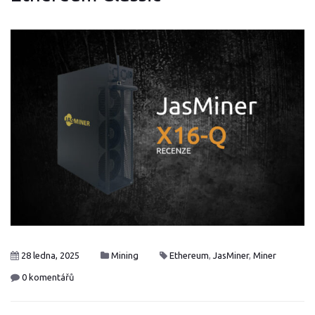
28 ledna, 2025
Mining
Ethereum
,
JasMiner
,
Miner
0 komentářů